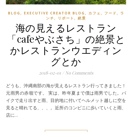
,
,
,
,
BLOG
EXECUTIVE CREATOR BLOG
カフェ
フード
ラ
,
,
ンチ
リポート
絶景
海の見えるレストラン
「cafeやぶさち」の絶景と
かレストランウエディン
グとか
2018-02-01
/
No Comments
どうも、沖縄南部の海が見えるレストラン行ってきました！
元雨男の赤嶺です。 実は、昨年夏まで僕は雨男でした。バ
イクで走り出すと雨、目的地に付いてヘルメット越しに空を
見ると晴れてる、、、。近所のコンビニに歩いていくと雨、
店に…