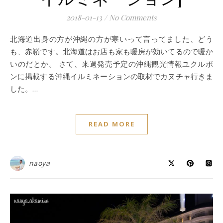
2018-01-13
/
No Comments
北海道出身の方が沖縄の方が寒いって言ってました、どう
も、赤嶺です。北海道はお店も家も暖房が効いてるので暖か
いのだとか。 さて、来週発売予定の沖縄観光情報ユクルポ
ンに掲載する沖縄イルミネーションの取材でカヌチャ行きま
した。…
READ MORE
naoya