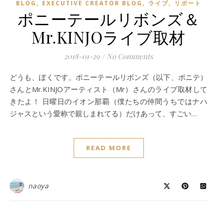
,
,
,
BLOG
EXECUTIVE CREATOR BLOG
ライブ
リポート
ポニーテールリボンズ＆
Mr.KINJOライブ取材
2018-01-29
/
No Comments
どうも、ぼくです。ポニーテールリボンズ（以下、ポニテ）
さんとMr.KINJOアーティスト（Mr）さんのライブ取材して
きたよ！ 日曜日のイオン那覇（僕たちの仲間うちではナハ
ジャスという愛称で親しまれてる）だけあって、すごい…
READ MORE
naoya