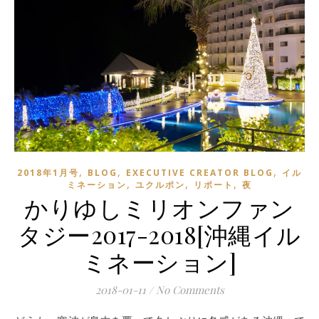
,
,
,
2018年1月号
BLOG
EXECUTIVE CREATOR BLOG
イル
,
,
,
ミネーション
ユクルポン
リポート
夜
かりゆしミリオンファン
タジー2017-2018[沖縄イル
ミネーション]
2018-01-11
/
No Comments