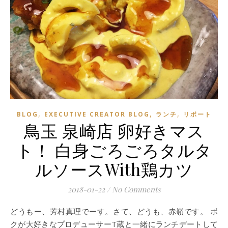
,
,
,
BLOG
EXECUTIVE CREATOR BLOG
ランチ
リポート
鳥玉 泉崎店 卵好きマス
ト！ 白身ごろごろタルタ
ルソースWith鶏カツ
2018-01-22
/
No Comments
どうもー、芳村真理でーす。さて、どうも、赤嶺です。 ボ
クが大好きなプロデューサーT蔵と一緒にランチデートして