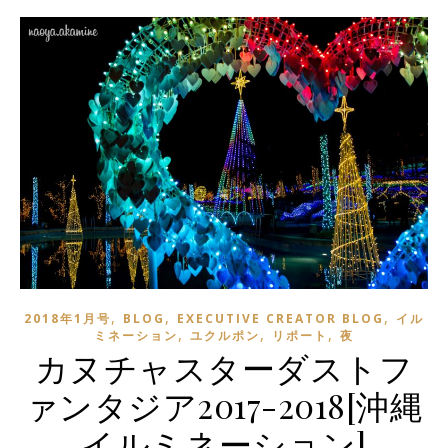
,
,
,
2018年1月号
BLOG
EXECUTIVE CREATOR BLOG
イル
,
,
,
ミネーション
ユクルポン
リポート
夜
カヌチャスターダストフ
ァンタジア2017-2018[沖縄
イルミネーション]