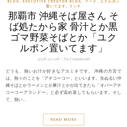
,
,
,
BLOG
EXECUTIVE CREATOR BLOG
フード
ユクルポン
,
置いてます
ランチ
那覇市 沖縄そば屋さん そ
ば処たから家 骨汁とか黒
ゴマ野菜そばとか「ユク
ルポン置いてます」
2018-02-08
/
No Comments
どうも、熱いお汁が好きなアカミネです。 沖縄の方言で
は、熱々のことを「アチコーコー」といいます。生ぬるい沖
縄そばとかラーメンとか豚汁とかが出てきたら「オバーアチ
コーコーアランドー」と必ず温め直してもらいます。そし
て、熱い…
READ MORE