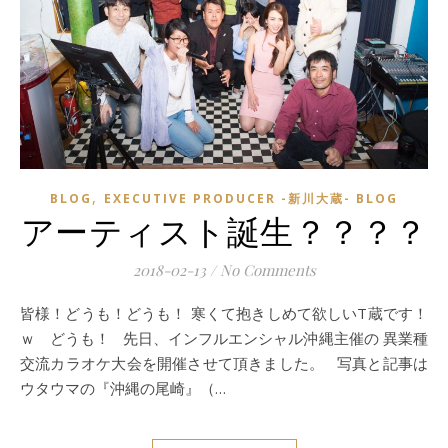
,
BLOG
EXECUTIVE PRODUCER -新川大蔵- BLOG
アーティスト誕生？？？？
2018-02-13
/
No Comments
皆様！どうも！どうも！ 寒くて抱きしめて欲しいT蔵です！
ｗ どうも！ 先日、インフルエンシャル沖縄主催の 異業種
交流カラオケ大会を開催させて頂きました。 写真と記事は
ウタウマの『沖縄の尾崎』（…