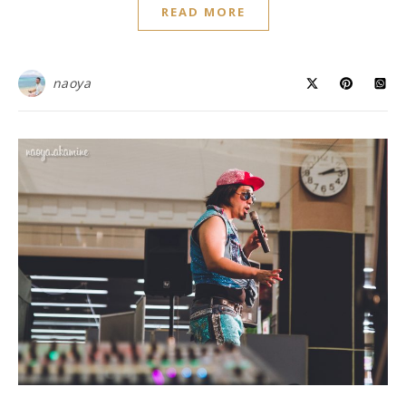
READ MORE
naoya