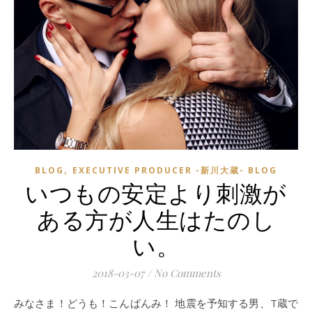
,
BLOG
EXECUTIVE PRODUCER -新川大蔵- BLOG
いつもの安定より刺激が
ある方が人生はたのし
い。
2018-03-07
/
No Comments
みなさま！どうも！こんばんみ！ 地震を予知する男、T蔵で