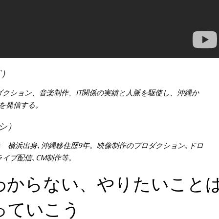
T）
ダクション、音楽制作、IT関係の実績と人脈を駆使し、沖縄か
を発信する。
シ）
行 横浜出身､沖縄移住歴9年。映像制作のプロダクション､ドロ
イブ配信､CM制作等。
わからない、やりたいこと
っていこう