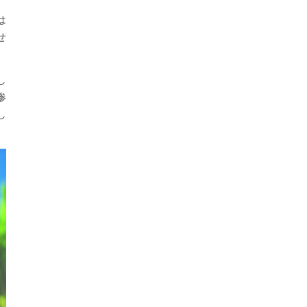
は
せ
し
惨
し