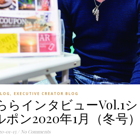
,
LOG
EXECUTIVE CREATOR BLOG
らインタビューVol.1シ
ポン2020年1月（冬号
20-01-15
/
No Comments