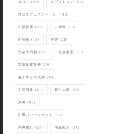
ロゴス
(25)
ロゴストロン
(58)
ロゴスフェスティバル
(112)
先祖供養
(22)
古神道
(23)
周波数
(16)
奇跡
(25)
完全予約制
(23)
完全個室
(23)
幸運体質改善
(29)
引き寄せの法則
(16)
文明開化
(61)
新川大蔵
(84)
沖縄
(85)
沖縄パワースポット
(17)
沖縄癒し
(24)
沖縄観光
(21)