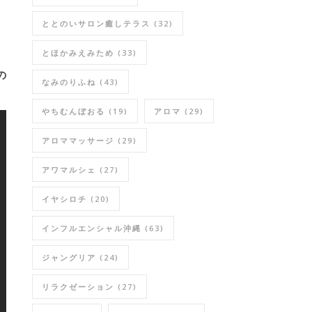
ととのいサロン癒しテラス
(32)
とほかみえみため
(33)
の
なみのりふね
(43)
やちむんぼおる
(19)
アロマ
(29)
アロママッサージ
(29)
アワマルシェ
(27)
イヤシロチ
(20)
インフルエンシャル沖縄
(63)
ジャングリア
(24)
リラクゼーション
(27)