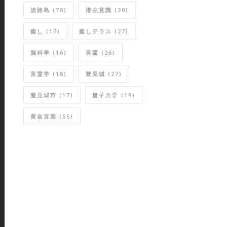
淡路島
(78)
潜在意識
(20)
癒し
(17)
癒しテラス
(27)
脳科学
(16)
言霊
(26)
言霊学
(18)
豊見城
(27)
豊見城市
(17)
量子力学
(19)
黄金言葉
(55)