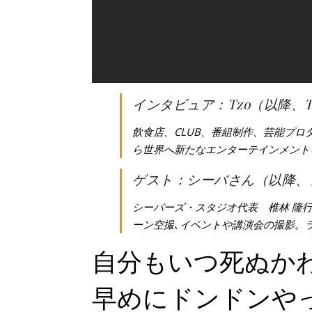
インタビュア：Tzo（以降、
飲食店、CLUB、番組制作、芸能プロ
ら世界へ新たなエンターテインメント
ゲスト：シーバさん（以降、
シーバーズ・スタジオ代表 椎林 隆
ーン空撮､イベントや講演会の撮影。ラ
自分もいつ死ぬか
早めにドンドンや