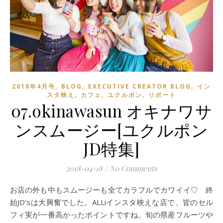
,
,
,
2018年4月号
BLOG
EXECUTIVE CREATOR BLOG
イン
,
,
,
スタ映え
カフェ
ユクルポン
リポート
07.okinawasun オキナワサ
ンスムージー[ユクルポン
JD特集]
2018-04-18
/
No Comments
お店の外も中もスムージーも全てカラフルでカワイイ♡ 終
始
JD
’
s
は大興奮でした。
ALLi
インスタ映えな店で、皆のセル
フィ実が一番高かったポイントですね。旬の県産フルーツや