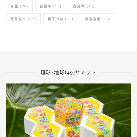
言霊
(26)
言霊学
(18)
豊見城
(27)
豊見城市
(17)
量子力学
(19)
黄金言葉
(55)
琉球･地球(49)サミット