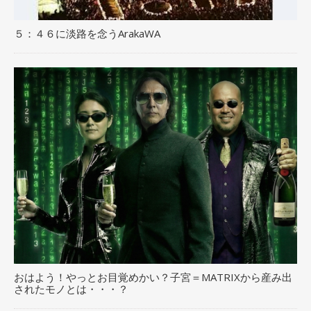
５：４６に淡路を念うArakaWA
おはよう！やっとお目覚めかい？子宮＝MATRIXから産み出
されたモノとは・・・？