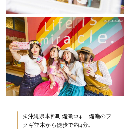
@
沖縄県本部町備瀬
224
備瀬のフ
クギ並木から徒歩で約
4
分。