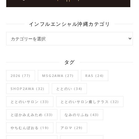
インフルエンシャル沖縄カテゴリ
インフルエンシャル沖縄カテゴリ
タグ
2026
(77)
MSG2AWA
(27)
RAS
(24)
SHOP2AWA
(32)
ととのい
(34)
ととのいサロン
(33)
ととのいサロン癒しテラス
(32)
とほかみえみため
(33)
なみのりふね
(43)
やちむんぼおる
(19)
アロマ
(29)