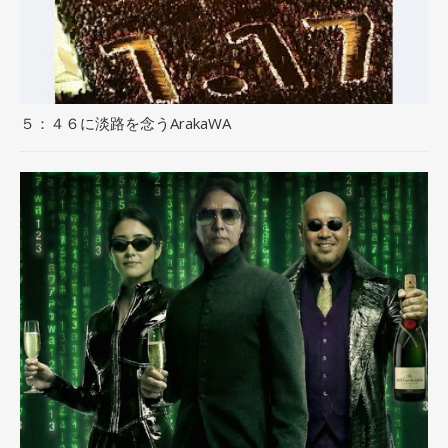
５：４６に淡路を念うArakaWA