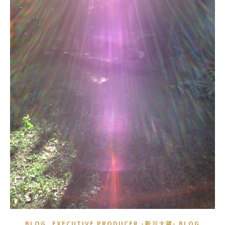
,
BLOG
EXECUTIVE PRODUCER -新川大蔵- BLOG