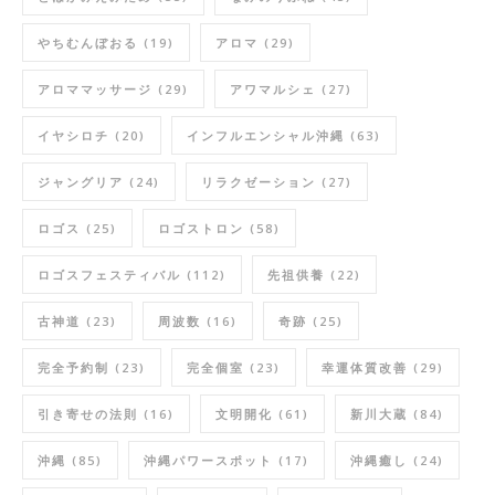
やちむんぼおる
(19)
アロマ
(29)
アロママッサージ
(29)
アワマルシェ
(27)
イヤシロチ
(20)
インフルエンシャル沖縄
(63)
ジャングリア
(24)
リラクゼーション
(27)
ロゴス
(25)
ロゴストロン
(58)
ロゴスフェスティバル
(112)
先祖供養
(22)
古神道
(23)
周波数
(16)
奇跡
(25)
完全予約制
(23)
完全個室
(23)
幸運体質改善
(29)
引き寄せの法則
(16)
文明開化
(61)
新川大蔵
(84)
沖縄
(85)
沖縄パワースポット
(17)
沖縄癒し
(24)