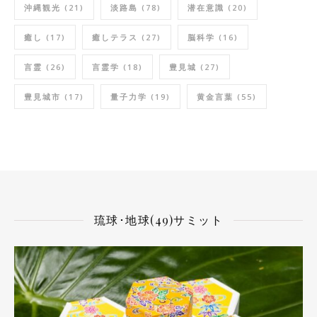
沖縄観光
(21)
淡路島
(78)
潜在意識
(20)
癒し
(17)
癒しテラス
(27)
脳科学
(16)
言霊
(26)
言霊学
(18)
豊見城
(27)
豊見城市
(17)
量子力学
(19)
黄金言葉
(55)
琉球･地球(49)サミット