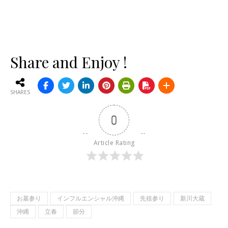
Share and Enjoy !
SHARES
0
Article Rating
お墓参り
インフルエンシャル沖縄
先祖参り
新川大蔵
沖縄
立春
節分