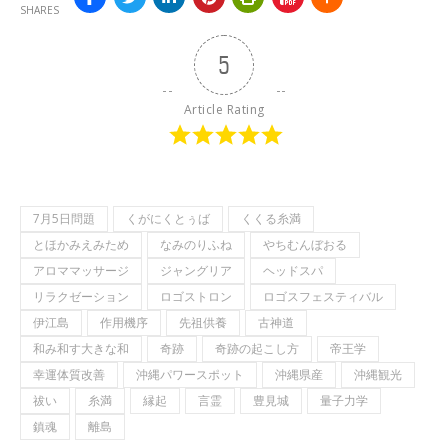
SHARES
5
Article Rating
7月5日問題
くがにくとぅば
くくる糸満
とほかみえみため
なみのりふね
やちむんぼおる
アロママッサージ
ジャングリア
ヘッドスパ
リラクゼーション
ロゴストロン
ロゴスフェスティバル
伊江島
作用機序
先祖供養
古神道
和み和す大きな和
奇跡
奇跡の起こし方
帝王学
幸運体質改善
沖縄パワースポット
沖縄県産
沖縄観光
祓い
糸満
縁起
言霊
豊見城
量子力学
鎮魂
離島