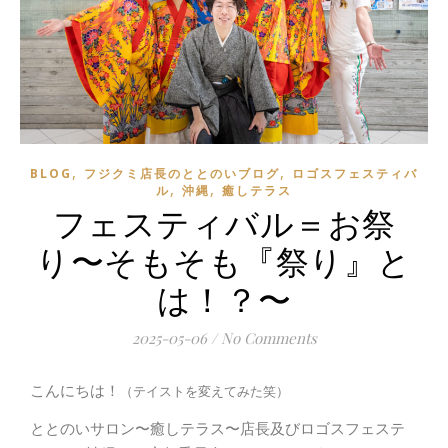
,
,
BLOG
フジクミ店長のととのいブログ
ロゴスフェスティバ
,
,
ル
沖縄
癒しテラス
フェスティバル＝お祭
り〜そもそも『祭り』と
は！？〜
2025-05-06
/
No Comments
こんにちは！
（テイストを変えてみた笑）
ととのいサロン〜癒しテラス〜店長及びロゴスフェステ