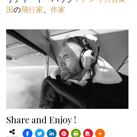
国
の
飛行家
、
作家
Share and Enjoy !