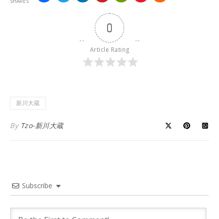
SHARES
0
Article Rating
新川大蔵
By
Tzo-新川大蔵
Subscribe