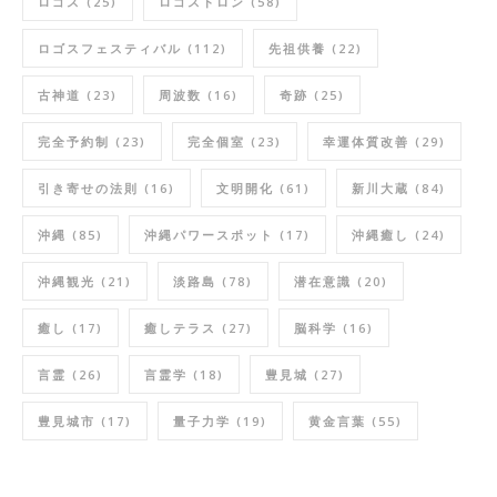
ロゴス
(25)
ロゴストロン
(58)
ロゴスフェスティバル
(112)
先祖供養
(22)
古神道
(23)
周波数
(16)
奇跡
(25)
完全予約制
(23)
完全個室
(23)
幸運体質改善
(29)
引き寄せの法則
(16)
文明開化
(61)
新川大蔵
(84)
沖縄
(85)
沖縄パワースポット
(17)
沖縄癒し
(24)
沖縄観光
(21)
淡路島
(78)
潜在意識
(20)
癒し
(17)
癒しテラス
(27)
脳科学
(16)
言霊
(26)
言霊学
(18)
豊見城
(27)
豊見城市
(17)
量子力学
(19)
黄金言葉
(55)