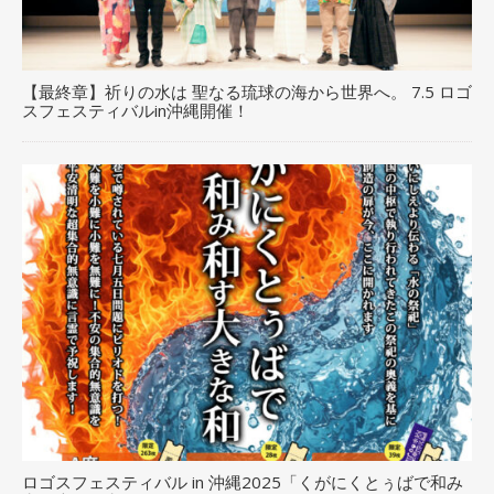
【最終章】祈りの水は 聖なる琉球の海から世界へ。 7.5 ロゴ
スフェスティバルin沖縄開催！
ロゴスフェスティバル in 沖縄2025「くがにくとぅばで和み