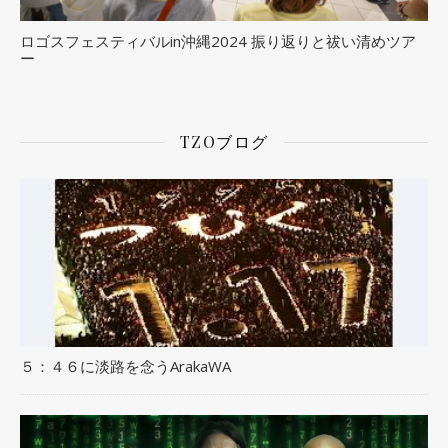
ロゴスフェスティバルin沖縄2024 振り返りと祓い清めツア
ー
TZOブログ
５：４６に淡路を念うArakaWA