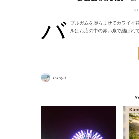
20
バ
ブルガムを膨らませてカワイイ花
ルはお店の中の赤い糸で結ばれてね
naoya
Y