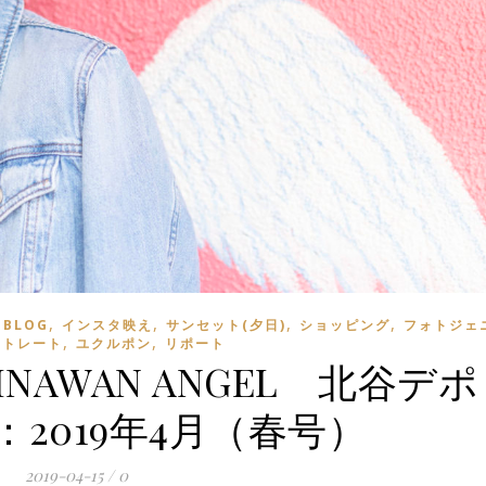
,
,
,
,
 BLOG
インスタ映え
サンセット(夕日)
ショッピング
フォトジェ
,
,
ートレート
ユクルポン
リポート
INAWAN ANGEL 北谷デポ
2019年4月（春号）
2019-04-15
/
0