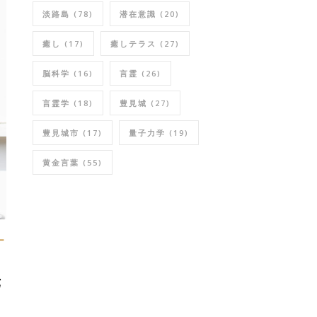
淡路島
(78)
潜在意識
(20)
癒し
(17)
癒しテラス
(27)
脳科学
(16)
言霊
(26)
言霊学
(18)
豊見城
(27)
豊見城市
(17)
量子力学
(19)
黄金言葉
(55)
ー
宅