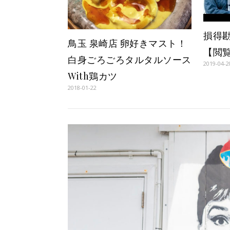
損得
鳥玉 泉崎店 卵好きマスト！
【閲
白身ごろごろタルタルソース
2019-04-2
With鶏カツ
2018-01-22