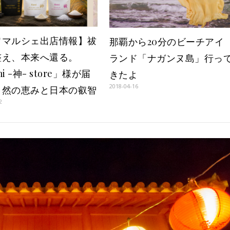
ワマルシェ出店情報】祓
那覇から20分のビーチアイ
整え、本来へ還る。
ランド「ナガンヌ島」行っ
i -神- store」様が届
きたよ
2018-04-16
自然の恵みと日本の叡智
2