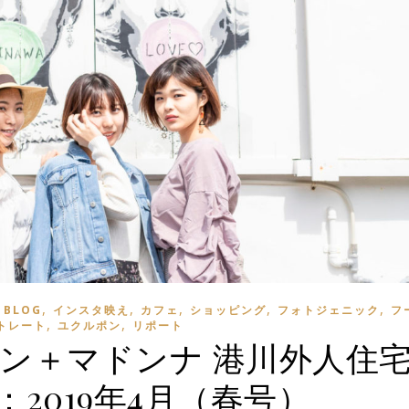
,
,
,
,
,
 BLOG
インスタ映え
カフェ
ショッピング
フォトジェニック
フ
,
,
トレート
ユクルポン
リポート
ーン＋マドンナ 港川外人住
NG：2019年4月（春号）