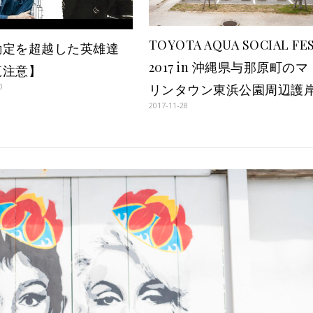
TOYOTA AQUA SOCIAL FE
勘定を超越した英雄達
2017 in 沖縄県与那原町のマ
覧注意】
リンタウン東浜公園周辺護
0
2017-11-28