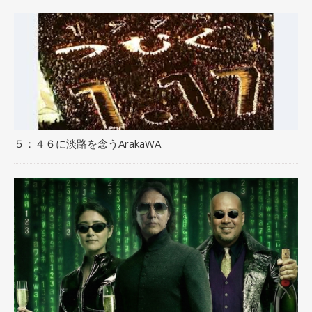
５：４６に淡路を念うArakaWA