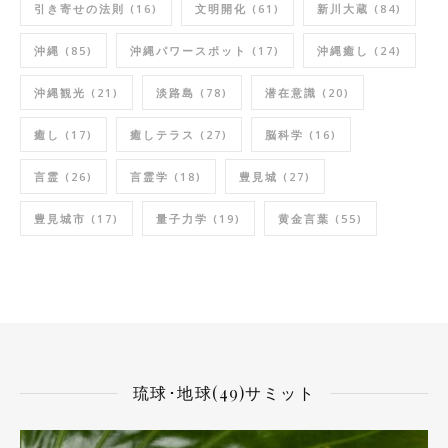
引き寄せの法則
(16)
文明開化
(61)
新川大蔵
(84)
沖縄
(85)
沖縄パワースポット
(17)
沖縄癒し
(24)
沖縄観光
(21)
淡路島
(78)
潜在意識
(20)
癒し
(17)
癒しテラス
(27)
脳科学
(16)
言霊
(26)
言霊学
(18)
豊見城
(27)
豊見城市
(17)
量子力学
(19)
黄金言葉
(55)
琉球･地球(49)サミット