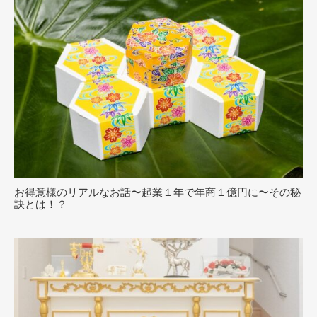
お得意様のリアルなお話〜起業１年で年商１億円に〜その秘
訣とは！？