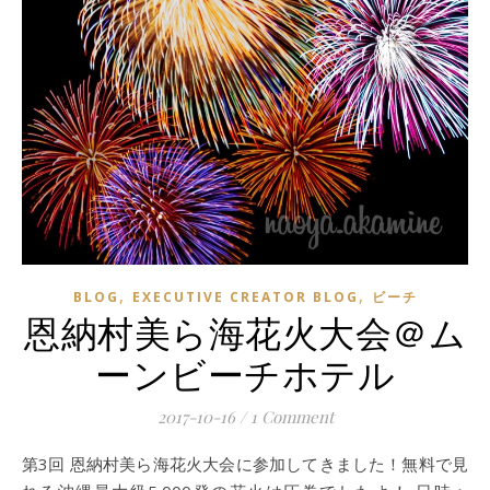
,
,
BLOG
EXECUTIVE CREATOR BLOG
ビーチ
恩納村美ら海花火大会＠ム
ーンビーチホテル
2017-10-16
/
1 Comment
第3回 恩納村美ら海花火大会に参加してきました！無料で見