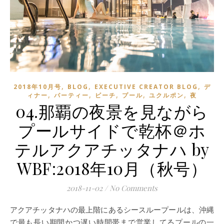
,
,
,
2018年10月号
BLOG
EXECUTIVE CREATOR BLOG
デ
,
,
,
,
,
ィナー
パーティー
ビーチ
プール
ユクルポン
夜
04.那覇の夜景を見ながら
プールサイドで乾杯＠ホ
テルアクアチッタナハ by
WBF:2018年10月（秋号）
2018-11-02
/
No Comments
アクアチッタナハの最上階にあるシースループールは、沖縄
で最も長い期間かつ遅い時間帯まで営業してるプールの一