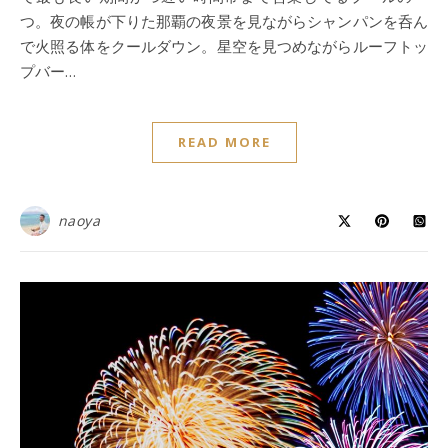
つ。夜の帳が下りた那覇の夜景を見ながらシャンパンを呑ん
で火照る体をクールダウン。星空を見つめながらルーフトッ
プバー…
READ MORE
naoya