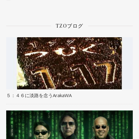
TZOブログ
５：４６に淡路を念うArakaWA