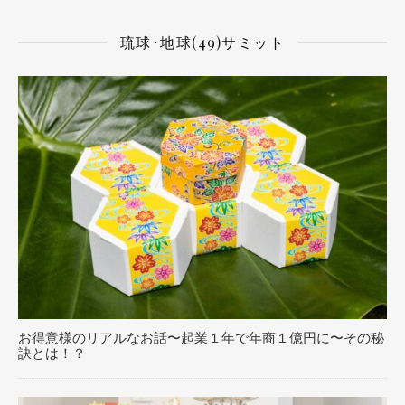
琉球･地球(49)サミット
お得意様のリアルなお話〜起業１年で年商１億円に〜その秘
訣とは！？