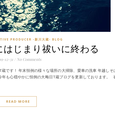
TIVE PRODUCER -新川大蔵- BLOG
いにはじまり祓いに終わる
19-12-31
/
No Comments
たT蔵です！ 年末恒例の様々な場所の大掃除、愛車の洗車 年越しそ
今年も心穏やかに恒例の大晦日T蔵ブログを更新しております。 
READ MORE