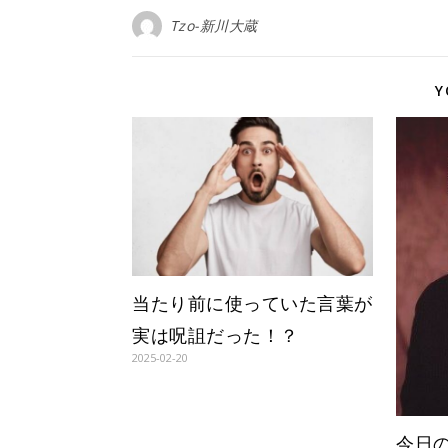
Tzo-新川大蔵
Y
当たり前に使っていた言葉が
実は呪詛だった！？
2025-02-20
今日