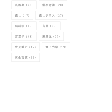
淡路島
(78)
潜在意識
(20)
癒し
(17)
癒しテラス
(27)
脳科学
(16)
言霊
(26)
言霊学
(18)
豊見城
(27)
豊見城市
(17)
量子力学
(19)
黄金言葉
(55)