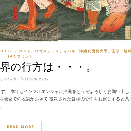
,
,
,
,
BLOG
イベント
ロゴスフェスティバル
沖縄真面目大學
琉球・地
(49)サミット
の世界の行方は・・・。
24-01-06
/
No Comments
す。 本年もインフルエンシャル沖縄をどうぞよろしくお願い申し
から能登での地震がおきて 被災された皆様の心中をお察しすると共
…
READ MORE