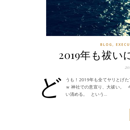
,
BLOG
EXECU
2019年も祓
20
ど
うも！2019年も全てヤリとげ
ｗ 神社での意宣り、大祓い。 
い清める。 という…