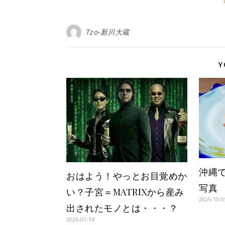
Tzo-新川大蔵
Y
沖縄
おはよう！やっとお目覚めか
写真
い？子宮＝MATRIXから産み
2025-10-0
出されたモノとは・・・？
2026-01-14