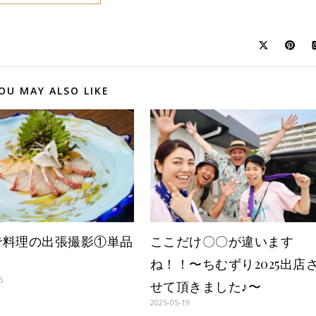
OU MAY ALSO LIKE
で料理の出張撮影①単品
ここだけ〇〇が違います
ね！！〜ちむずり2025出店
5
せて頂きました♪〜
2025-05-19