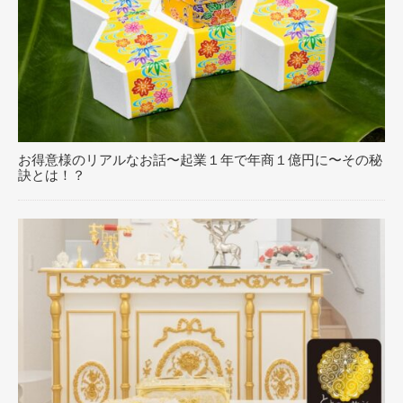
お得意様のリアルなお話〜起業１年で年商１億円に〜その秘
訣とは！？