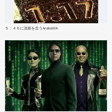
５：４６に淡路を念うArakaWA