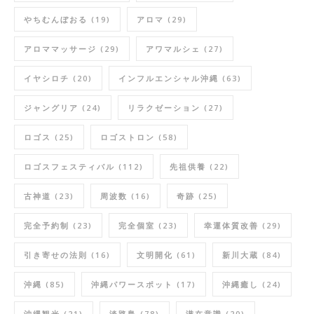
やちむんぼおる
(19)
アロマ
(29)
アロママッサージ
(29)
アワマルシェ
(27)
イヤシロチ
(20)
インフルエンシャル沖縄
(63)
ジャングリア
(24)
リラクゼーション
(27)
ロゴス
(25)
ロゴストロン
(58)
ロゴスフェスティバル
(112)
先祖供養
(22)
古神道
(23)
周波数
(16)
奇跡
(25)
完全予約制
(23)
完全個室
(23)
幸運体質改善
(29)
引き寄せの法則
(16)
文明開化
(61)
新川大蔵
(84)
沖縄
(85)
沖縄パワースポット
(17)
沖縄癒し
(24)
沖縄観光
(21)
淡路島
(78)
潜在意識
(20)