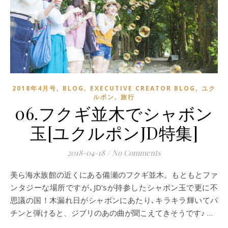
,
,
,
2018年4月号
BLOG
EXECUTIVE CREATOR BLOG
ユク
,
ルポン
旅行
06.フクギ並木でシャボン
玉[ユクルポンJD特集]
2018-04-18
/
No Comments
美ら海水族館の近くにある備瀬のフクギ並木。もともとファ
ンタジーな場所ですが､JD’sが持参したシャボン玉で更に不
思議の国！木漏れ日がシャボンにあたり､キラキラ輝いてパ
チンと弾けると、ジブリのあの曲が聞こえてきそうです♪ …