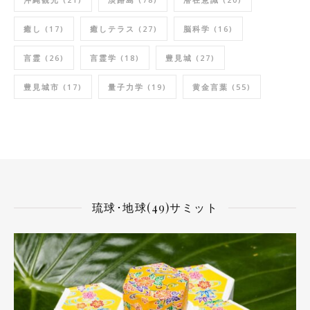
癒し
(17)
癒しテラス
(27)
脳科学
(16)
言霊
(26)
言霊学
(18)
豊見城
(27)
豊見城市
(17)
量子力学
(19)
黄金言葉
(55)
琉球･地球(49)サミット