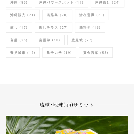
沖縄
(85)
沖縄パワースポット
(17)
沖縄癒し
(24)
沖縄観光
(21)
淡路島
(78)
潜在意識
(20)
癒し
(17)
癒しテラス
(27)
脳科学
(16)
言霊
(26)
言霊学
(18)
豊見城
(27)
豊見城市
(17)
量子力学
(19)
黄金言葉
(55)
琉球･地球(49)サミット