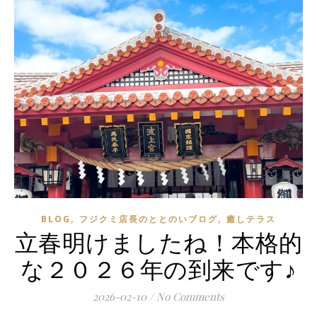
,
,
BLOG
フジクミ店長のととのいブログ
癒しテラス
立春明けましたね！本格的
な２０２６年の到来です♪
2026-02-10
/
No Comments