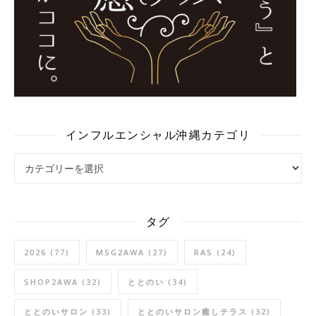
インフルエンシャル沖縄カテゴリ
タグ
2026
(77)
MSG2AWA
(27)
RAS
(24)
SHOP2AWA
(32)
ととのい
(34)
ととのいサロン
(33)
ととのいサロン癒しテラス
(32)