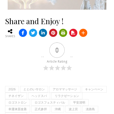
Share and Enjoy !
SHARES
0
Article Rating
2026
ととのいサロン
アロママッサージ
キャンペーン
チネイザン
ヘッドスパ
リラクゼーション
ロゴストロン
ロゴスフェスティバル
平安清明
幸運体質改善
正式参拝
沖縄
波上宮
淡路島