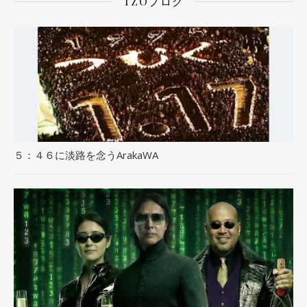
TZOブログ
５：４６に淡路を念うArakaWA