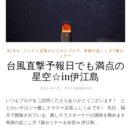
,
,
BLOG
フジクミ店長のととのいブログ
奇跡の起こし方T蔵セ
ミナー
台風直撃予報日でも満点の
星空☆in伊江島
2025-10-15
/
No Comments
いつもブログをご訪問くださりありがとうございます！ と
とのいサロン〜癒しテラス〜店長ふじくみです♪ 先日、隔
月で開催されている、癒しテラスオーナーが講師を務めます
奇跡の起こし方 T蔵セミナー＆合宿 in 伊江島…