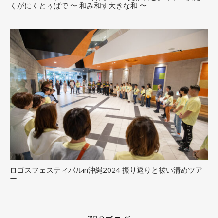
くがにくとぅばで 〜 和み和す大きな和 〜
ロゴスフェスティバルin沖縄2024 振り返りと祓い清めツア
ー