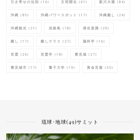
引き寄せの法則
(16)
文明開化
(61)
新川大蔵
(84)
沖縄
(85)
沖縄パワースポット
(17)
沖縄癒し
(24)
沖縄観光
(21)
淡路島
(78)
潜在意識
(20)
癒し
(17)
癒しテラス
(27)
脳科学
(16)
言霊
(26)
言霊学
(18)
豊見城
(27)
豊見城市
(17)
量子力学
(19)
黄金言葉
(55)
琉球･地球(49)サミット