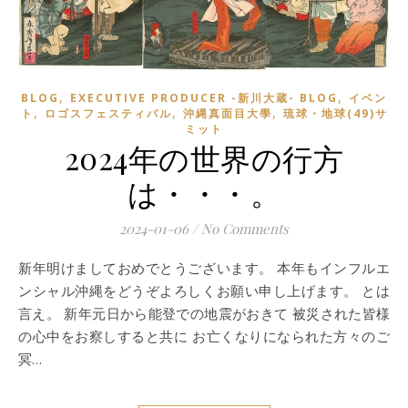
,
,
BLOG
EXECUTIVE PRODUCER -新川大蔵- BLOG
イベン
,
,
,
ト
ロゴスフェスティバル
沖縄真面目大學
琉球・地球(49)サ
ミット
2024年の世界の行方
は・・・。
2024-01-06
/
No Comments
新年明けましておめでとうございます。 本年もインフルエ
ンシャル沖縄をどうぞよろしくお願い申し上げます。 とは
言え。 新年元日から能登での地震がおきて 被災された皆様
の心中をお察しすると共に お亡くなりになられた方々のご
冥…