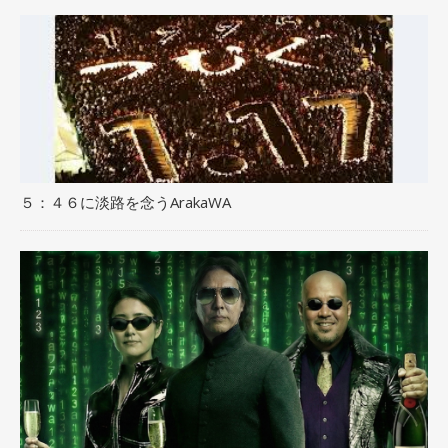
５：４６に淡路を念うArakaWA