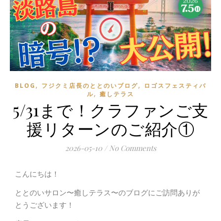
,
,
BLOG
フジクミ店長のととのいブログ
ロゴスフェスティバ
,
ル
癒しテラス
5/31まで！クラファンご支
援リターンのご紹介①
2026-05-10
/
No Comments
こんにちは！
ととのいサロン〜癒しテラス〜のブログにご訪問ありが
とうございます！