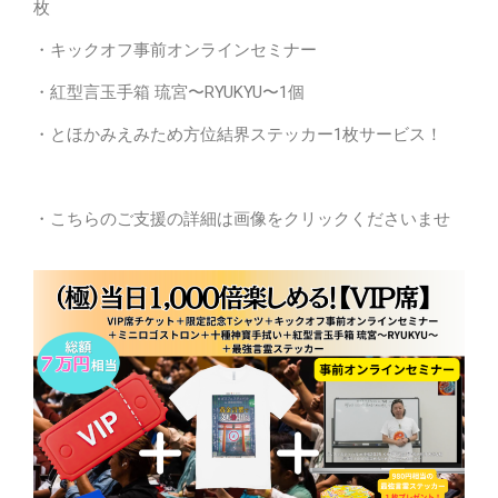
枚
・キックオフ事前オンラインセミナー
・紅型言玉手箱 琉宮〜RYUKYU〜1個
・とほかみえみため方位結界ステッカー1枚サービス！
・こちらのご支援の詳細は画像をクリックくださいませ