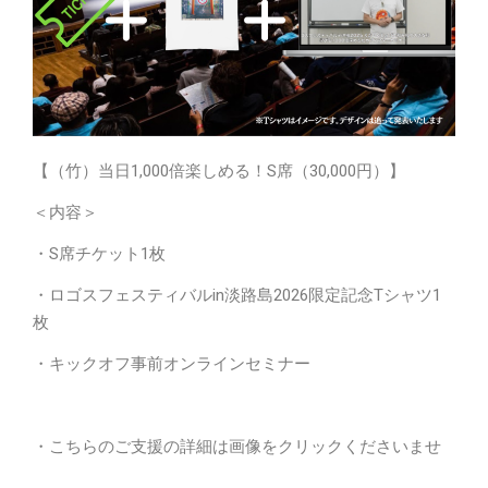
【（竹）当日1,000倍楽しめる！S席（30,000円）】
＜内容＞
・S席チケット1枚
・ロゴスフェスティバルin淡路島2026限定記念Tシャツ1
枚
・キックオフ事前オンラインセミナー
・こちらのご支援の詳細は画像をクリックくださいませ