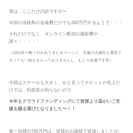
実は、ここだけの話ですが〜
今回の淡路島の会場費だけでも200万円するようで・・・
それだけでなく、オンライン配信の撮影費や
諸々・・・・・
（2022年〜数々行われてきた全イベント、主催の大蔵氏も運営ス
タッフも一銭ももらっておりませんし、むしろ自腹です笑）
今回はスケールも大きく、かと言ってチケットの売上だ
けでは、到底首が回らないので
今年もクラウドファンディングにて皆様より温かいご支
援を賜る運びとなりました〜！！
第一目標の100万円は、皆様のお陰様で達成しましたが、