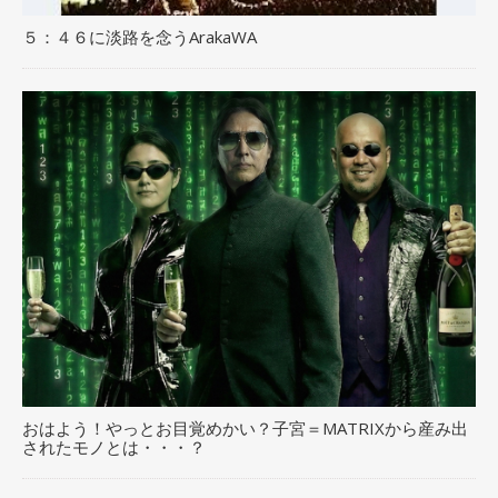
５：４６に淡路を念うArakaWA
おはよう！やっとお目覚めかい？子宮＝MATRIXから産み出
されたモノとは・・・？