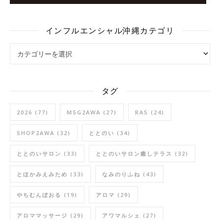
インフルエンシャル沖縄カテゴリ
インフルエンシャル沖縄カテゴリ
タグ
2026
(77)
MSG2AWA
(27)
RAS
(24)
SHOP2AWA
(32)
ととのい
(34)
ととのいサロン
(33)
ととのいサロン癒しテラス
(32)
とほかみえみため
(33)
なみのりふね
(43)
やちむんぼおる
(19)
アロマ
(29)
アロママッサージ
(29)
アワマルシェ
(27)