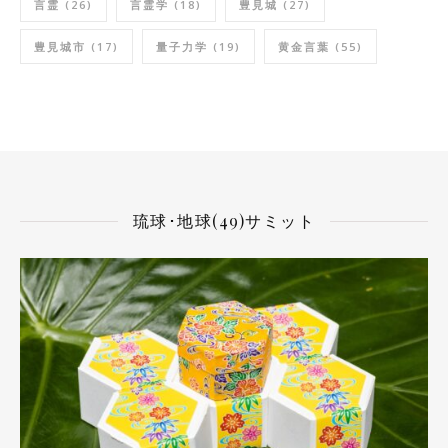
言霊
(26)
言霊学
(18)
豊見城
(27)
豊見城市
(17)
量子力学
(19)
黄金言葉
(55)
琉球･地球(49)サミット