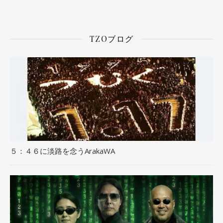
TZOブログ
５：４６に淡路を念うArakaWA