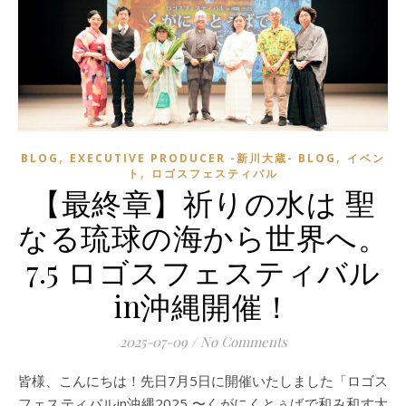
,
,
BLOG
EXECUTIVE PRODUCER -新川大蔵- BLOG
イベン
,
ト
ロゴスフェスティバル
【最終章】祈りの水は 聖
なる琉球の海から世界へ。
7.5 ロゴスフェスティバル
in沖縄開催！
2025-07-09
/
No Comments
皆様、こんにちは！先日7月5日に開催いたしました「ロゴス
フェスティバルin沖縄2025 〜くがにくとぅばで和み和す大