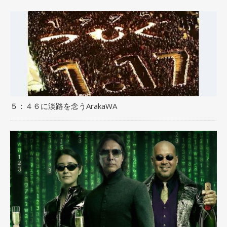
５：４６に淡路を念うArakaWA