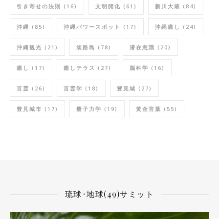
引き寄せの法則
(16)
文明開化
(61)
新川大蔵
(84)
沖縄
(85)
沖縄パワースポット
(17)
沖縄癒し
(24)
沖縄観光
(21)
淡路島
(78)
潜在意識
(20)
癒し
(17)
癒しテラス
(27)
脳科学
(16)
言霊
(26)
言霊学
(18)
豊見城
(27)
豊見城市
(17)
量子力学
(19)
黄金言葉
(55)
琉球･地球(49)サミット